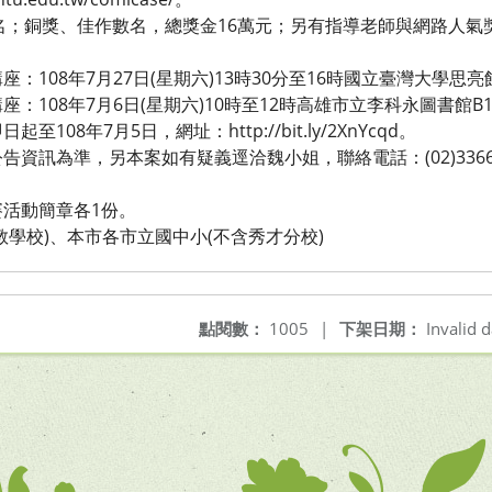
1名；銅獎、佳作數名，總獎金16萬元；另有指導老師與網路人氣
：108年7月27日(星期六)13時30分至16時國立臺灣大學思
：108年7月6日(星期六)10時至12時高雄市立李科永圖書館B
08年7月5日，網址：http://bit.ly/2XnYcqd。
資訊為準，另本案如有疑義逕洽魏小姐，聯絡電話：(02)3366
活動簡章各1份。
教學校)、本市各市立國中小(不含秀才分校)
點閱數：
1005
|
下架日期：
Invalid d