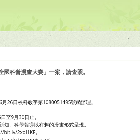
9全國科普漫畫大賽」一案，請查照。
月26日校科教字第1080051495號函辦理。
：
5日至9月30日止。
技新知、科學報導以有趣的漫畫形式呈現。
t.ly/2xoI1KF​。
tu.edu.tw/comicase/。