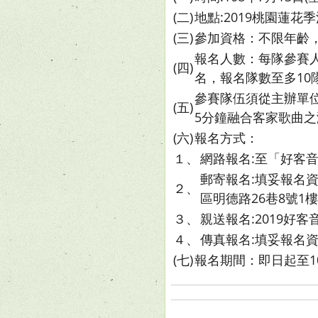
(二)
地點:2019桃園蓮
(三)
參加資格：不限年齡
報名人數：每隊參賽
(四)
名，報名隊數至多10
參賽隊伍須從主辦單
(五)
5分鐘融合客家歌曲之
(六)
報名方式：
１、
網路報名:至「好客音
郵寄報名:填妥報名資
２、
區明德路26巷8號1
３、
親送報名:2019好
４、
傳真報名:填妥報名資料
(七)
報名期間：即日起至10