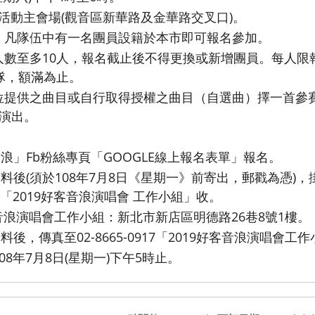
花季活動主會場(觀音區新華路及金華路交叉口)。
，凡隊伍中有一名團員設籍於本市即可報名參加。
人數至多10人，報名截止後不得更換或新增團員。每人限
隊，額滿為止。
位提供之曲目或自行取得授權之曲目（自選曲）擇一首參
演出。
浪」Fb粉絲專頁「GOOGLE線上報名表單」報名。
料後(須於108年7月8日《星期一》前寄出，郵戳為憑)，
樓「2019好客音浪演唱會 工作小組」收。
客音浪演唱會工作小組：新北市新店區明德路26巷8號1樓。
後，傳真至02-8665-0917「2019好客音浪演唱會工
8年7月8日(星期一)下午5時止。