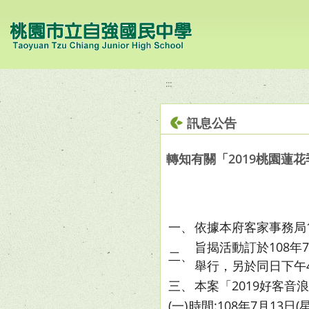
移至網頁之主要內容區位置
:::
訊息公告
轉知有關「2019桃園蓮花
一、
依據本府客家事務局10
旨揭活動訂於108年
二、
舉行，另於同日下午4
三、
本案「2019好客
(一)
時間:108年7月13日