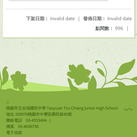
另開新視窗
下架日期：
Invalid date
|
發佈日期：
Invalid date
點閱數：
996
|
:::
桃園市立自強國民中學 Taoyuan Tzu Chiang Junior High School
"="">
地址 320070桃園市中壢區榮民路80號
聯絡電話
03-4553494
|
傳真
03-4636736
電子信箱