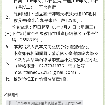
日期：108年8月12日(星期一)至108年8月13日
１、
（星期二），不含住宿。
報到地點：國立臺灣師範大學誠大樓10F教材
２、
教具室(臺北市和平東路一段129號）。
報名資訊：即日起至108年7月31日（星期三）
(三)
下午5時前至全國教師在職進修網報名（課程代
碼：2658319）。
五、
本案出席人員本局同意核予公(差)假登記。
本案如有相關問題，請洽國立臺灣師範大學公
民教育與活動領導系季芸嘉小姐或吳師彤小姐
六、
（聯絡電話：02-77341876，電子信箱：
mountainedu2013@gmail.com）。
七、
檢送旨揭工作坊報名簡章1份。
相關附件
「戶外教育風險評估與急難處置」工作坊.pdf