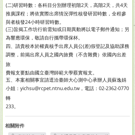
(二)研習時數：各科目分別辦理初階2天，高階2天，共4天
推
廣課程；將依實際出席情況彈性核發研習時數，全程參
與者核發24小時研習時數。
(三)旨揭工作坊行前需知或日期異動將以電子郵件通知；另
為響應環保，敬請自行攜帶環保杯。
四、請貴校本於權責核予出席人員公(差)假登記及協助課務
調
整，前揭出席人員之國內旅費（不含雜費）依國內出差
旅
費報支要點由國立臺灣師範大學覈實報支。
五、本案相關事宜請逕洽臺師大心測中心承辦人員蘇逸娟
小
姐：yichsu@rcpet.ntnu.edu.tw，電話：02-2362-0770
轉
233。
相關附件