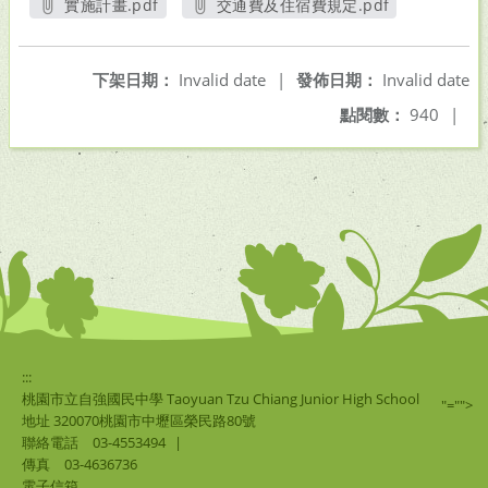
實施計畫.pdf
交通費及住宿費規定.pdf
另開新視窗
另開新視窗
下架日期：
Invalid date
|
發佈日期：
Invalid date
點閱數：
940
|
:::
桃園市立自強國民中學 Taoyuan Tzu Chiang Junior High School
"="">
地址 320070桃園市中壢區榮民路80號
聯絡電話
03-4553494
|
傳真
03-4636736
電子信箱