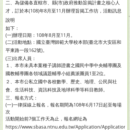
二、為儲備各直轄市、縣(市)政府推動旨揭計畫之核心人
才，
訂於本(108)年8月至11月辦理旨揭工作坊，活動訊息
說明
如下：
(一)辦理日期：108年8月至11月。
(二)活動地點：國立臺灣師範大學校本部(臺北市大安區和
平
東路一段162號)。
(三)出席人員：
１、本市未具本案種子講師證書之國民中學中央輔導團及
國教輔導團各領域議題輔導小組薦派團員1至2位。
２、本市公私立國中各校數學、歷史、地理、公民與社
會、生活科技、資訊科技及地球科學等科目教師。
三、報名方式：
(一)一律採線上報名，報名期間為108年6月17日起至每場
次
活動開始前7個工作天為止，報名網址為
https://www.
sbasa.ntnu.edu.tw/Application
/Applicatio