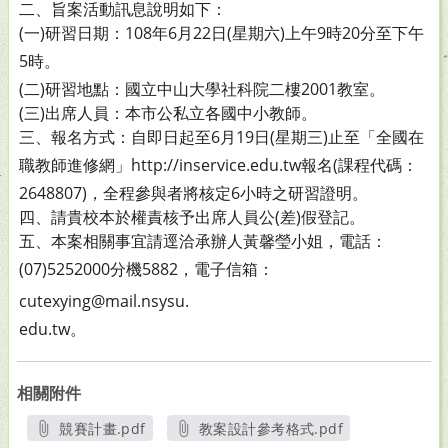
二、旨案活動訊息說明如下：
(一)研習日期：108年6月22日(星期六)上午9時20分至下午
5
時。
(二)研習地點：國立中山大學社科院二樓2001教室。
(三)出席人員：本市公私立各國中小教師。
三、報名方式：自即日起至6月19日(星期三)止至「全國在
職教
師進修網」http://inservice.edu.tw報名(課程代碼：
2648807)，全程參與者將核定6小時之研習證明。
四、請貴校本於權責核予出席人員公(差)假登記。
五、本案相關事宜請逕洽承辦人黃馨瑩小姐，電話：
(07)
5252000分機5882，電子信箱：
cutexying@mail.nsysu.
edu.tw。
相關附件
競賽計畫.pdf
教案設計參考格式.pdf