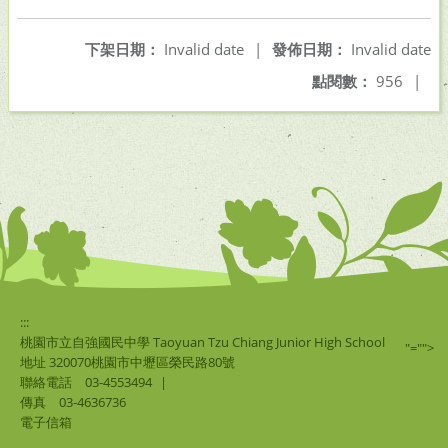
另開新視窗
另開新視窗
下架日期：
Invalid date
|
發佈日期：
Invalid date
點閱數：
956
|
:::
桃園市立自強國民中學 Taoyuan Tzu Chiang Junior High School
"="">
地址 320070桃園市中壢區榮民路80號
聯絡電話
03-4553494
|
傳真
03-4636736
電子信箱