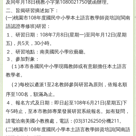
及同年
月18日桃教小字第1080021750號函辦理。
二、旨揭研習摘述如下：
(一)桃園市108年度國民中小學本土語言教學師資培訓(閩南
語認證專修班)研習：
１、研習日期：108年7月8日(星期一)至同年月12日(星期
五)，共5天，30小時。
２、研習地點：南美國民小學欣藝廳。
３、參加對象：
(１)本市各國民中小學現職教師或有意願擔任本土語言
教學者。
(２)每校以遴派1至2名教師參與研習為原則，依報名順
序至100名，額滿為止。
４、報名方式及日期：即日起至108年6月21日(星期五)下
午5時止，至本市教師專業發展研習系統報名。如有疑
問，
請電洽南美國小教務處，電話：(03)3126250分機
211。
(二)桃園市108年度國民小學本土語言教學師資培訓(閩南語