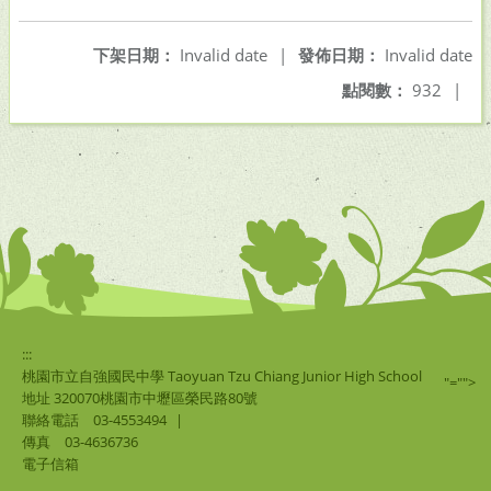
另開新視窗
另開新視窗
下架日期：
Invalid date
|
發佈日期：
Invalid date
點閱數：
932
|
:::
桃園市立自強國民中學 Taoyuan Tzu Chiang Junior High School
"="">
地址 320070桃園市中壢區榮民路80號
聯絡電話
03-4553494
|
傳真
03-4636736
電子信箱