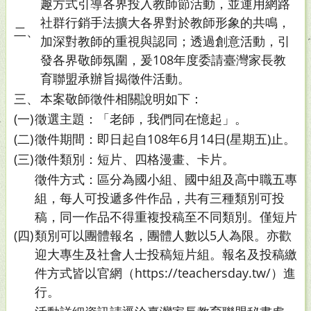
趣方式引導各界投入教師節活動，並運用網路
社群行銷手法擴大各界對於教師形象的共鳴，
二、
加深對教師的重視與認同；透過創意活動，引
發各界敬師氛圍，爰108年度委請臺灣家長教
育聯盟承辦旨揭徵件活動。
三、
本案敬師徵件相關說明如下：
(一)
徵選主題：「老師，我們同在憶起」。
(二)
徵件期間：即日起自108年6月14日(星期五)止。
(三)
徵件類別：短片、四格漫畫、卡片。
徵件方式：區分為國小組、國中組及高中職五專
組，每人可投遞多件作品，共有三種類別可投
稿，同一作品不得重複投稿至不同類別。僅短片
(四)
類別可以團體報名，團體人數以5人為限。亦歡
迎大專生及社會人士投稿短片組。報名及投稿繳
件方式皆以官網（https://teachersday.tw/）進
行。