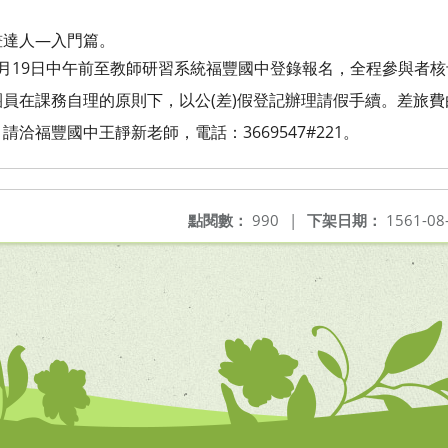
。
達人—入門篇。
月19日中午前至教師研習系統福豐
國中登錄報名，全程參與者核
團員在課務自理的原則下，以公
(差)假登記辦理請假手續。差旅
，請洽福豐國中王靜新老師，電
話：3669547#221。
點閱數：
990
|
下架日期：
1561-08