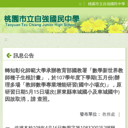
移至網頁之主要內容區位置
:::
桃園市立自強國民中學
:::
訊息公告
轉知彰化師範大學承辦教育部國教署「數學新世界教
師種子生根計畫」，於107學年度下學期(五月份)辦
理多場「教師數學專業增能研習(國中小場次)」，原
研習日期5月15日場次(屏東縣車城國小及車城國中)
因故取消，請 查照。
發布單位：
教務處
|
一、依據本校108年4月16日數學字第1083200252號辦