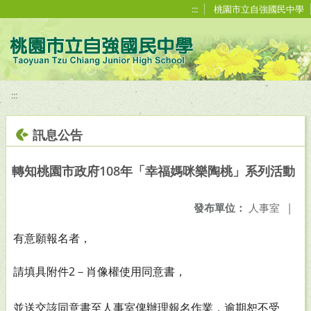
移至網頁之主要內容區位置
:::
桃園市立自強國民中學
:::
訊息公告
轉知桃園市政府108年「幸福媽咪樂陶桃」系列活動
發布單位：
人事室
|
有意願報名者，
請填具附件2－肖像權使用同意書，
並送交該同意書至人事室俾辦理報名作業，
逾期恕不受