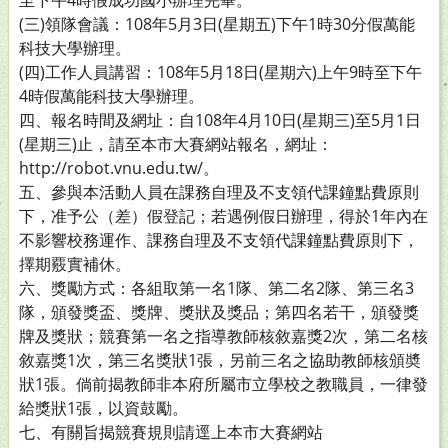
至下午4時假成功國小辦理完畢。
(三)領隊會議：108年5月3日(星期五)下午1時30分假萬能
科技大學辦理。
(四)工作人員講習：108年5月18日(星期六)上午9時至下午
4時假萬能科技大學辦理。
四、報名時間及網址：自108年4月10日(星期三)至5月1日
(星期三)止，請至本市大賽網站報名，網址：
http://robot.vnu.edu.tw/。
五、參與本活動人員在課務自理及不支領代課鐘點費原則
下，准予公（差）假登記；若遇例假日辦理，得於1年內在
不影響校務運作、課務自理及不支領代課鐘點費原則下，
擇期覈實補休。
六、獎勵方式：各組取第一名1隊、第二名2隊、第三名3
隊，頒發獎盃、獎牌、獎狀及獎品；第四名若干，頒發獎
牌及獎狀；競賽第一名之指導教師核敘嘉獎2次，第二名核
敘嘉獎1次，第三名獎狀1張，另前三名之協助教師核頒奬
狀1張。倘前揭教師非本府所屬市立學校之教職員，一律發
給獎狀1張，以資鼓勵。
七、有關旨揭競賽規則請逕上本市大賽網站