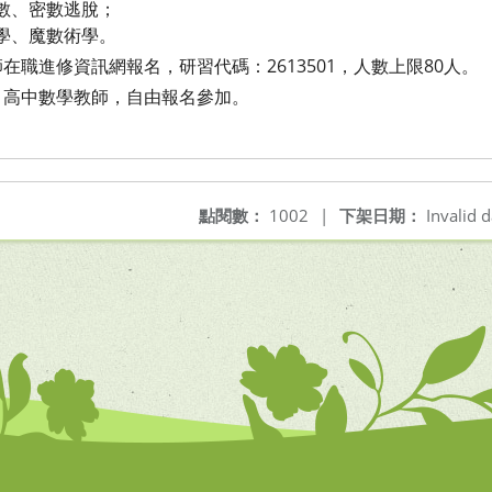
味三數、密數逃脫；
數摺學、魔數術學。
師在職進修資訊網報名，研習代
碼：2613501，人數上限80人。
、高中數學教師，自由報名參加。
。
點閱數：
1002
|
下架日期：
Invalid d