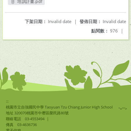
培訓計畫.pdf
另開新視窗
下架日期：
Invalid date
|
發佈日期：
Invalid date
點閱數：
976
|
:::
桃園市立自強國民中學 Taoyuan Tzu Chiang Junior High School
"="">
地址 320070桃園市中壢區榮民路80號
聯絡電話
03-4553494
|
傳真
03-4636736
電子信箱