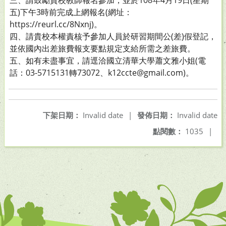
三、請鼓勵貴校教師報名參加，並於108年4月19日(星期
五)下午3時前完成上網報名(網址：
https://reurl.cc/8Nxnj)。
四、請貴校本權責核予參加人員於研習期間公(差)假登記，
並依國內出差旅費報支要點規定支給所需之差旅費。
五、如有未盡事宜，請逕洽國立清華大學蕭文雅小姐(電
話：03-5715131轉73072、k12ccte@gmail.com)。
下架日期：
Invalid date
|
發佈日期：
Invalid date
點閱數：
1035
|