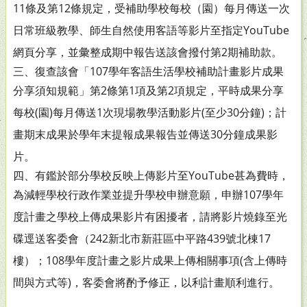
11條
及第12條規定，受補助學校每校（園）每月傳送一次
日常
班級教學、師生自然使用客語等影片至指定YouTube
網頁分
享，並彙整成期中報告送該會撥付第2期補助款。
三、復查該會「107學年客語生活學校補助計畫影片成果
分享須
知規範」第2條第1項及第2項規定，平時成果分享
每校(園)
每月傳送1次現場教學活動影片(至少30分鐘)；計
畫期末成
果於學年末提報成果報告並傳送30分鐘成果影
片。
四、有鑑於部分學校反映上傳影片至YouTube甚為費時，
為減輕
學校行政作業並提升學校申辦意願，申辦107學年
度計畫之
學校上傳成果影片有困擾者，請將影片燒錄至光
碟逕送客
委會（242新北市新莊區中平路439號北棟17
樓）；108學年
度計畫之影片成果上傳相關事項(含上傳時
間與方式等)，
客委會將酌予修正，以利計畫順利進行。