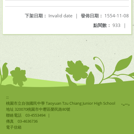
下架日期：
Invalid date
|
發佈日期：
1554-11-08
點閱數：
933
|
:::
桃園市立自強國民中學 Taoyuan Tzu Chiang Junior High School
"="">
地址 320070桃園市中壢區榮民路80號
聯絡電話
03-4553494
|
傳真
03-4636736
電子信箱