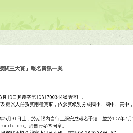
界機關王大賽」報名資訊一案
月19日興農字第1081700344號函辦理。
及機器人任務賽兩種賽事，依參賽級別分成國小、國中、高中，共
8年5月31日止，於期限內自行上網完成報名手續，並於107年7
enmech.com。請自行參閱簡章。
關王協會競賽小組吳小姐，電話:04-2320-3456#67。