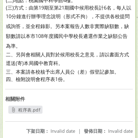
(二)地點：桃園國中科學館4樓。
(三)方式：由第19期至第21期國中候用校長計6名，每人以
10
分鐘進行辦學理念說明（形式不拘），不提供各校提問
或詢答，並全程錄影。另本案報告人數非實際缺額數，
缺
額數請以本市108年度國民中學校長遴選作業之缺額公
告
為準。
二、另與會相關人員對於候用校長之意見，請以書面方式
逕送
(寄)本局國中教育科。
三、本案請各校核予出席人員公（差）假登記參加。
四、檢附說明會程序表1份。
相關附件
程序表.pdf
另開新視窗
下架日期：
Invalid date
|
發佈日期：
Invalid date