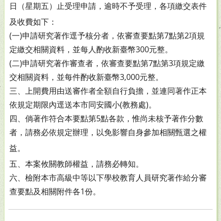
日（星
期五）止受理申請，逾時不予受理，各項繳交表件
及收費
如下：
(一)申請研究著作逕予核分者，依審查要點第7點第2項規
定
繳交相關資料，並每人酌收新臺幣300元整。
(二)申請研究著作審查者，依審查要點第7點第3項規定繳
交
相關資料，並每件酌收新臺幣3,000元整。
三、上開費用由送審作者全額自行負擔，並連同著作正本
依規
定期限內逕送本市同安國小(教務處)。
四、倘著作符合本要點第5點各款，惟尚未核予著作分數
者，請
務必依規定辦理，以免影響自身參加相關甄選之權
益。
五、本案攸關教師權益，請務必轉知。
六、檢附本市高級中等以下學校教育人員研究著作給分審
查要
點及相關附件各1份。