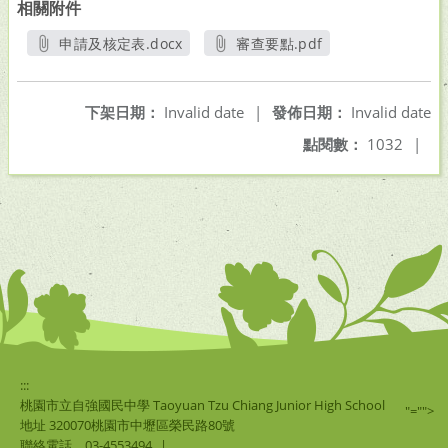
相關附件
申請及核定表.docx
審查要點.pdf
另開新視窗
另開新視窗
下架日期：
Invalid date
|
發佈日期：
Invalid date
點閱數：
1032
|
:::
桃園市立自強國民中學 Taoyuan Tzu Chiang Junior High School
"="">
地址 320070桃園市中壢區榮民路80號
聯絡電話
03-4553494
|