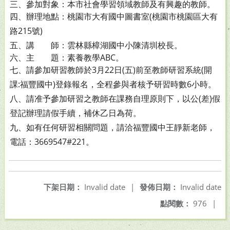
三、參加對象：本市社會學習領域教師及有興趣的教師。
四、辦理地點：桃園市大有國中圖書室(桃園市桃園區大有
路
215號)
五、講 師：雲林縣樟湖國中小陳清圳校長。
六、主 題：素養教學ABC。
七、請參加研習教師於3月22日(五)前至教師研習系統(開
課:福
豐國中)登錄報名，全程參與者核予研習時數6小時。
八、請准予參加研習之教師在課務自理原則下，以公(差)假
登
記辦理請假手續，補休乙日為荷。
九、如有任何研習相關問題，請洽福豐國中王靜新老師，
電
話：3669547#221。
下架日期：
Invalid date
|
發佈日期：
Invalid date
點閱數：
976
|