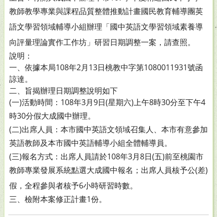
教師教
學專業與課程品質整體推動計畫國民教育輔導團英
語文學
習領域輔導小組辦理「國中英語文學習領域素養導
向評量
理論實作工作坊」研習日期調整一案，請查照。
說明：
一、依據本局108年2月13日桃教中字第1080011931號函
諒達。
二、旨揭辦理日期調整說明如下
(一)活動時間：108年3月9日(星期六)上午8時30分至下午4
時
30分假大成國中辦理。
(二)出席人員：本市國中英語文領域召集人、本市有意參加
英語教師及本市國中英語輔導小組全體輔導員。
(三)報名方式：出席人員請於108年3月8日(五)前至桃園市
教
師專業發展系統點選大成國中報名；出席人員核予公
(差)
假，全程參與者核予6小時研習時數。
三、檢附本案修正計畫1份。