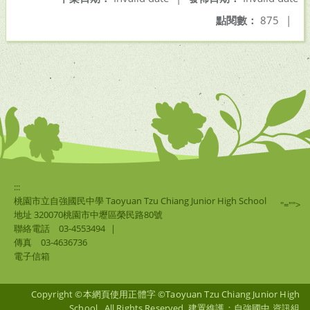
點閱數：
875
|
:::
桃園市立自強國民中學 Taoyuan Tzu Chiang Junior High School
"="">
地址 320070桃園市中壢區榮民路80號
聯絡電話
03-4553494
|
傳真
03-4636736
電子信箱
Copyright ©本網頁使用正體字 ©Taoyuan Tzu Chiang Junior High
School . All Rights Reserved. 建置維護：自強國中 資訊組