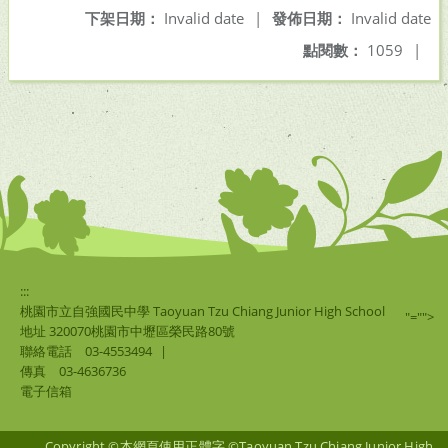
下架日期：
Invalid date
|
發佈日期：
Invalid date
點閱數：
1059
|
:::
桃園市立自強國民中學 Taoyuan Tzu Chiang Junior High School
"="">
地址 320070桃園市中壢區榮民路80號
聯絡電話
03-4553494
|
傳真
03-4636736
電子信箱
Copyright ©本網頁使用正體字 ©Taoyuan Tzu Chiang Junior High