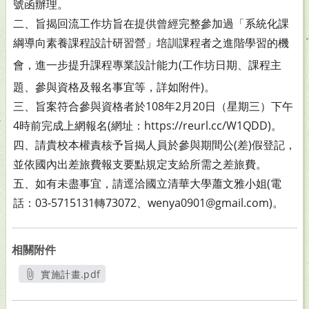
號函
辦理。
二、旨揭回流工作坊旨在提供曾經完整參加過「系統化課
綱導
向素養課程設計研習營」培訓課程者之進階學習的機
會，
進一步提升課程專業設計能力(工作坊日期、課程主
題、參
與資格及報名事宜等，詳如附件)。
三、旨案符合參與資格者於108年2月20日（星期三）下午
4時前
完成上網報名(網址：https://reurl.cc/W1QDD)。
四、請貴校本權責核予旨揭人員於參與期間公(差)假登記，
並
依國內出差旅費報支要點規定支給所需之差旅費。
五、如有未盡事宜，請逕洽國立清華大學蕭文雅小姐(電
話：
03-5715131轉73072、wenya0901@gmail.com)。
相關附件
實施計畫.pdf
另開新視窗