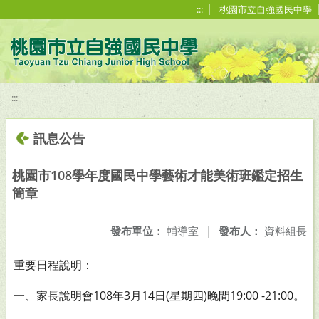
移至網頁之主要內容區位置
:::
桃園市立自強國民中學
:::
訊息公告
桃園市108學年度國民中學藝術才能美術班鑑定招生
簡章
發布單位：
輔導室
|
發布人：
資料組長
重要日程說明：
108
3
14
(
)
19:00 -21:00。
一、家長說明會
年
月
日
星期四
晚間