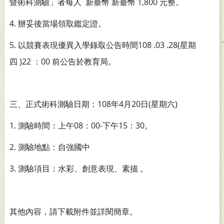
1,800
暨術科測驗」
者每人
新臺幣
新臺幣
元整。
4.
辦妥後當場領取鑑定證。
5.
108 .03 .28(
以競賽表現優異入學錄取公告時間
星期
)22
00
四
：
前公告於教育局。
108
4
20
(
)
三、正式術科測驗日期：
年
月
日
星期六
1.
08
00-
15
30
測驗時間：上午
：
下午
：
。
2.
測驗地點：自強國中
3.
測驗項目：水彩、創意表現、素描
。
其他內容，請下載附件並詳閱簡章。