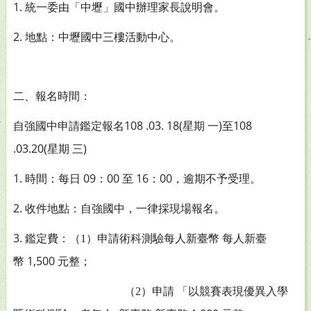
1.
統一委由「中壢」國中辦理家長說明會。
2.
地點：中壢國中三樓活動中心。
二、報名時間：
108 .03. 18(
)
108
自強國中申請鑑定報名
星期
一
至
.03.20(
)
星期
三
1.
09
00
16
00
時間：每日
：
至
：
，逾期不予受理。
2.
收件地點：自強國中，一律採現場報名。
3.
鑑定費：（1）申請術科測驗每人新臺幣
每人新臺
1,500
幣
元整；
（2）申請
「以競
賽表現優異入學