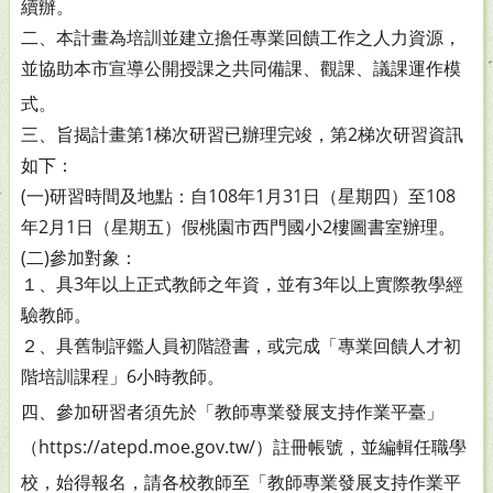
續
辦。
二、本計畫為培訓並建立擔任專業回饋工作之人力資源，
並協
助本市宣導公開授課之共同備課、觀課、議課運作模
式。
三、旨揭計畫第1梯次研習已辦理完竣，第2梯次研習資訊
如
下：
(一)研習時間及地點：自108年1月31日（星期四）至108
年2
月1日（星期五）假桃園市西門國小2樓圖書室辦理。
(二)參加對象：
１、具3年以上正式教師之年資，並有3年以上實際教學經
驗教師。
２、具舊制評鑑人員初階證書，或完成「專業回饋人才初
階培訓課程」6小時教師。
四、參加研習者須先於「教師專業發展支持作業平臺」
（https://atepd.moe.gov.tw/）註冊帳號，並編輯任職學
校，始得報名，請各校教師至「教師專業發展支持作業平