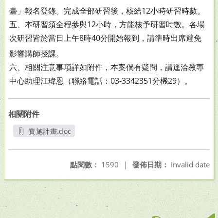
臺」報名登錄。完成全部研習後，核給12小時研習時數。
五、本研習須全程參與12小時，方能核予研習時數。各場
次研
習皆於當日上午8時40分開始報到，請準時出席避免
影響講
師授課。
六、相關注意事項詳如附件，本案倘有疑問，請逕洽教專
中心
助理江瑋恩（聯絡電話：03-3342351分機29）。
相關附件
實施計畫.doc
另開新視窗
點閱數：
1590
|
發佈日期：
Invalid date