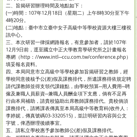
二、旨揭研習辦理時間及地點如下：
(一)時間：107年12月18日（星期二）上午8時30分至下午
4時20分。
(二)地點：臺中市立臺中女子高級中等學校資源大樓三樓視
訊中心。
三、本次研習一律採網路報名，有意參加者，請於107年
12月9日前，逕至國立中正大學教育學研究所之計畫報名
專網（http：//www.intl─ccu.com.tw/conference.php）
填妥報名資料。
四、本局同意市立高級中等學校參加旨揭研習之教師，經
學校同意後核予公(差)假及課務排代，所遺課務得依規定聘
請代課教師並得支領代課鐘點，由學校預算─用人費用─聘
僱及兼職人員薪資─兼職人員酬金項下支應，倘有不足再
行由本局補助，請貴校協助出席教師課務排代。貴校倘須
課務排代，請將課表傳真至本局高級中等教育科(收件人：
李婷妮，傳真號碼03-3320515)，並註明研習內容與公文
字號，俾憑辦理後續事宜。
五、請私立學校惠予參加教師公(差)假及課務排代。