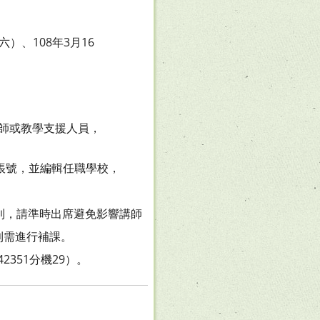
六）、108年3月16
師或教學支援人員，
w/）註冊帳號，並編輯任職學校，
報到，請準時出席避免影響講
師
則需進行補課。
2351分機29）。