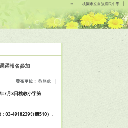
:::
桃園市立自強國民中學
師踴躍報名參加
發布單位：
教務處
|
7年7月3日桃教小字第
4918239分機510）。