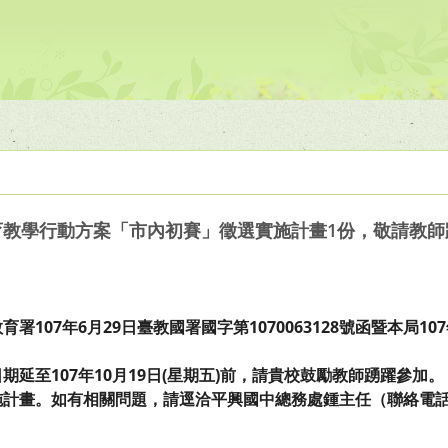
教育教學行動方案「市內初賽」徵選實施計畫1份，敬請教
107年6月29日臺教國署國字第1070063128號函暨本局10
延至107年10月19日(星期五)前，請貴校鼓勵教師踴躍參加。
畫。如有相關問題，請逕洽平興國中總務處鍾主任（聯絡電話：03-