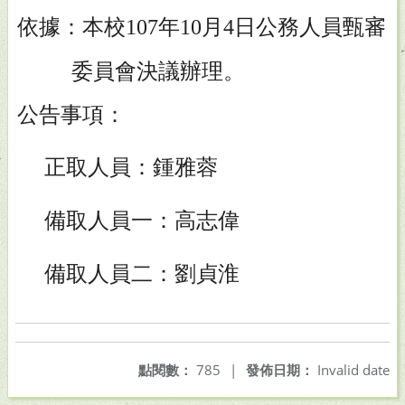
依據：本校
年
月
日公務人員甄審
107
10
4
委員會決議
辦理。
公告事項：
正取人員：鍾雅蓉
備取人員一：高志偉
備取人員二：劉貞淮
點閱數：
785
|
發佈日期：
Invalid date