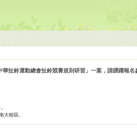
中華扯鈴運動總會扯鈴競賽規則研習」一案，請踴躍報名
日。
學南大校區。