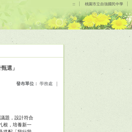
:::
桃園市立自強國民中學
計甄選」
發布單位：
學務處
|
之議題，設計符合
扎根，培養新一
及搭配「我行我