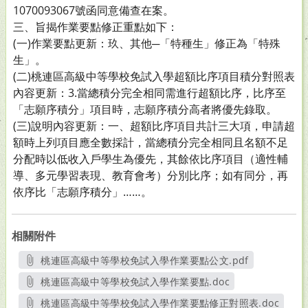
1070093067號函同意備查在案。
三、旨揭作業要點修正重點如下：
(一)作業要點更新：玖、其他─「特種生」修正為「特殊
生」。
(二)桃連區高級中等學校免試入學超額比序項目積分對照表
內容更新：3.當總積分完全相同需進行超額比序，比序至
「志願序積分」項目時，志願序積分高者將優先錄取。
(三)說明內容更新：一、超額比序項目共計三大項，申請超
額時上列項目應全數採計，當總積分完全相同且名額不足
分配時以低收入戶學生為優先，其餘依比序項目（適性輔
導、多元學習表現、教育會考）分別比序；如有同分，再
依序比「志願序積分」……。
相關附件
桃連區高級中等學校免試入學作業要點公文.pdf
另開新視窗
桃連區高級中等學校免試入學作業要點.doc
另開新視窗
桃連區高級中等學校免試入學作業要點修正對照表.doc