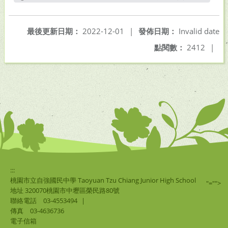
另開新視窗
最後更新日期：
2022-12-01
|
發佈日期：
Invalid date
點閱數：
2412
|
:::
桃園市立自強國民中學 Taoyuan Tzu Chiang Junior High School
"="">
地址 320070桃園市中壢區榮民路80號
聯絡電話
03-4553494
|
傳真
03-4636736
電子信箱