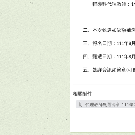
輔導科代課教師：
1
二、本次甄選如缺額補
三、報名日期：
年
111
8
四、甄選日期：
年
111
8
五、餘詳資訊如簡章
可
(
相關附件
代理教師甄選簡章-111學
另開