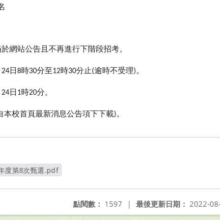
名
滿於網站公告且不再進行下階段招考。
月
日
時
分至
時
分止
逾時不受理
。
24
8
30
12
30
(
)
月
日
時
分。
24
1
20
自本校首頁最新消息公告項下下載
。
)
年度第8次甄選.pdf
新視窗
點閱數：
1597
|
最後更新日期：
2022-08