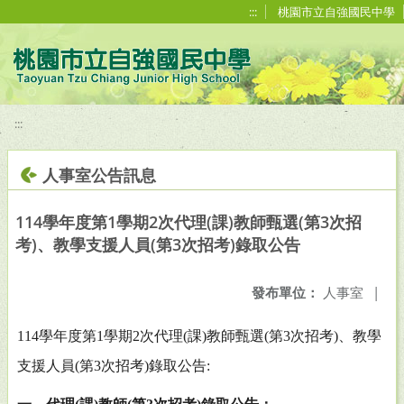
移至網頁之主要內容區位置
:::
桃園市立自強國民中學
:::
人事室公告訊息
114學年度第1學期2次代理(課)教師甄選(第3次招
考)、教學支援人員(第3次招考)錄取公告
發布單位：
人事室
|
114
學年度第
1
學期
2
次代理
(
課
)
教師甄選
(
第
3
次招考
)
、教學
支援人員
(
第
3
次招考
)
錄取公告
: