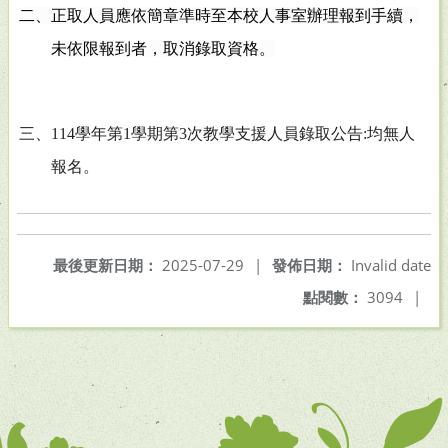
二、正取人員應依簡章準時至本校人事室辦理報到手續，
未依限報到者，取消錄取資格。
三、
114
學年第
1
學期第
3
次教學支援人員錄取公告
:
均無人
報名。
最後更新日期：
2025-07-29
|
發佈日期：
Invalid date
點閱數：
3094
|