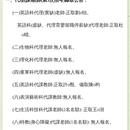
一、代理
(
課
)
教師
(
第
3
次招考
)
錄取公告：
(
一
)
英語科代
理
(
實缺
)
老師
:
正取劉
o
怡。
英語科
(
虛缺、代理育嬰留職停薪缺
)
代理老師
:
正取杜
o
晴。
(
二
)
生物科代
理
老師
:
無人報名。
(
三
)
理化科代
理
老師
:
無人報名。
(
四
)
童軍科代
理
老師
(
虛缺
):
無人報名。
(
五
)
英語科代課教師
:
正取許
o
甄、備取陳
o
昀
(
六
)
表演藝術科代課教師
:
無人報名。
(
七
)
生活科技科代課老師
(2
名名額
):
正取王
o
澍
(
八
)
特教
(
身心障礙
)
代課老師
(1
名名額
):
無人報名。