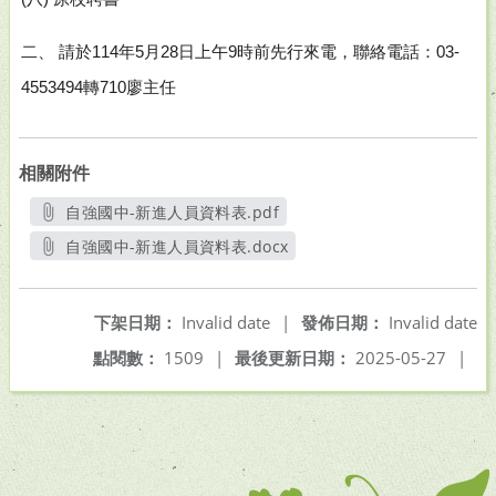
二、 請於
114
年
5
月
28
日上午
9
時前先行來電，聯絡電話：
03-
4553494
轉
710
廖主任
相關附件
自強國中-新進人員資料表.pdf
另開新視窗
自強國中-新進人員資料表.docx
另開新視窗
下架日期：
Invalid date
|
發佈日期：
Invalid date
點閱數：
1509
|
最後更新日期：
2025-05-27
|