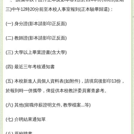
三
)
中午
12
時
20
分前至本校人事室報到
(
正本驗畢歸還
)
：
(
一
)
身分證
(
影本請影印正反面
)
(
二
)
教師證
(
影本請影印正反面
)
(
三
)
大學以上畢業證書
(
含大學
)
(
四
)
最近三年考核通知書
(
五
)
本校新進人員個人資料表
(
如附件
)
，請填寫後影印
13
份，
於報到時一併攜帶，俾提供本校教評委員審查參考。
(
六
)
其他
(
留職停薪證明文件
,
教學檔案
...
等
)
(
七
)
介聘結果通知單
(
八
)
原校聘書