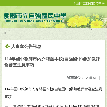
移至網頁之主要內容區位置
:::
桃園市立自強國民中學
:::
人事室公告訊息
114年國中教師市內介聘至本校(自強國中)參加教評
會審查注意事項
發布單位：
人事室
|
114
年國中教師市內介聘至本校
(
自強國中
)
參加教評會審查注意
事項
一、 請攜帶以下證件正本及影本各
1
份於
114
年
5
月
28
日
(
星期