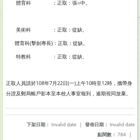
體育科
：正取：張○中。
美術科
：正取：從缺。
(
)
體育科
擊劍專長
：正取：從缺。
特教科
：正取：從缺。
108
年
7
22
(
)
10
12
正取人員請於
月
日
一
上午
時至
時，攜帶身
分證及郵局帳戶影本至本校人事室報到，逾期視同放棄。
下架日期：
Invalid date
|
發佈日期：
Invalid date
點閱數：
784
|