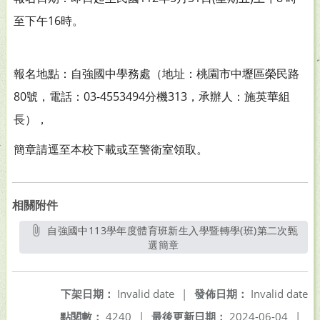
至下午16時。
報名地點：自強國中學務處（地址：桃園市中壢區榮民路
80號，電話：03-4553494分機313，承辦人：施英華組
長），
簡章請逕至本校下載或至警衛室領取。
相關附件
自強國中113學年度體育班新生入學暨轉學(班)第二次甄
選簡章
另開新視窗
下架日期：
Invalid date
|
發佈日期：
Invalid date
點閱數：
4240
|
最後更新日期：
2024-06-04
|