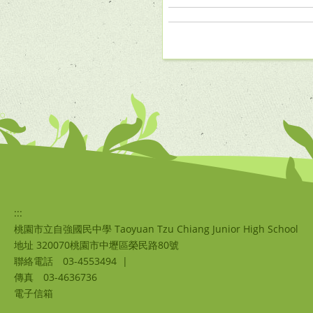
:::
桃園市立自強國民中學 Taoyuan Tzu Chiang Junior High School
地址 320070桃園市中壢區榮民路80號
聯絡電話
03-4553494
|
傳真
03-4636736
電子信箱