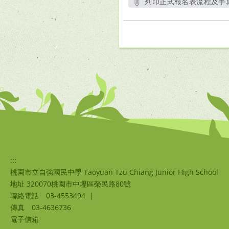
列印正式報名表流程及手寫
另開
:::
桃園市立自強國民中學 Taoyuan Tzu Chiang Junior High School
地址 320070桃園市中壢區榮民路80號
聯絡電話
03-4553494
|
傳真
03-4636736
電子信箱