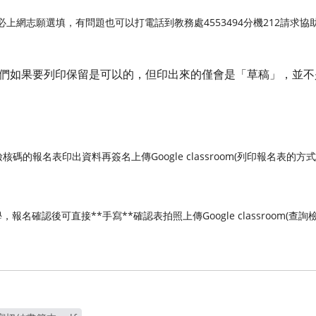
27)務必上網志願選填，有問題也可以打電話到教務處4553494分機212請求協
們如果要列印保留是可以的，但印出來的僅會是「草稿」，並不
核碼的報名表印出資料再簽名上傳Google classroom(列印報名表的方
報名確認後可直接**手寫**確認表拍照上傳Google classroom(