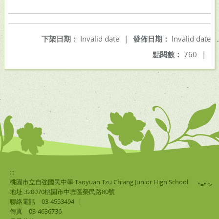
下架日期：
Invalid date
|
發佈日期：
Invalid date
點閱數：
760
|
:::
桃園市立自強國民中學 Taoyuan Tzu Chiang Junior High School
"="">
地址 320070桃園市中壢區榮民路80號
聯絡電話
03-4553494
|
傳真
03-4636736