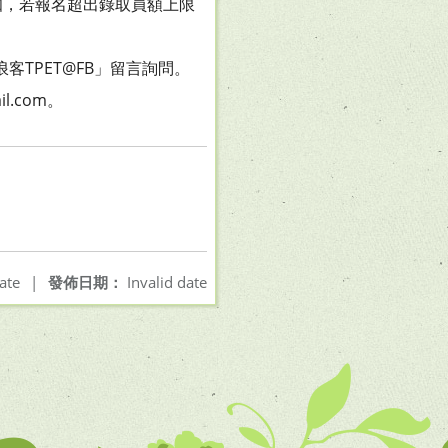
通知，若報名超出錄取員額上限
育噗浪客TPET@FB」留言詢問。
l.com。
ate
|
發佈日期：
Invalid date