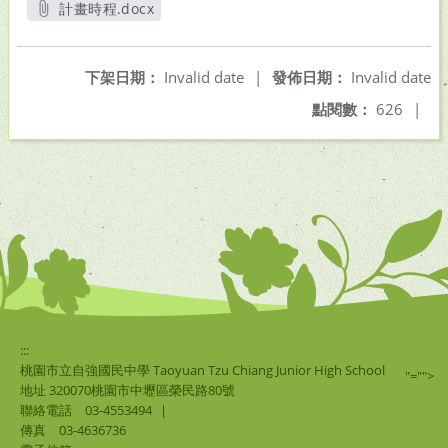
計畫時程.docx
另開新視窗
下架日期：
Invalid date
|
發佈日期：
Invalid date
點閱數：
626
|
:::
桃園市立自強國民中學 Taoyuan Tzu Chiang Junior High School
"="">
地址 320070桃園市中壢區榮民路80號
聯絡電話
03-4553494
|
傳真
03-4636736