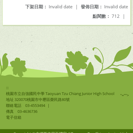
下架日期：
Invalid date
|
發佈日期：
Invalid date
點閱數：
712
|
:::
桃園市立自強國民中學 Taoyuan Tzu Chiang Junior High School
"="">
地址 320070桃園市中壢區榮民路80號
聯絡電話
03-4553494
|
傳真
03-4636736
電子信箱