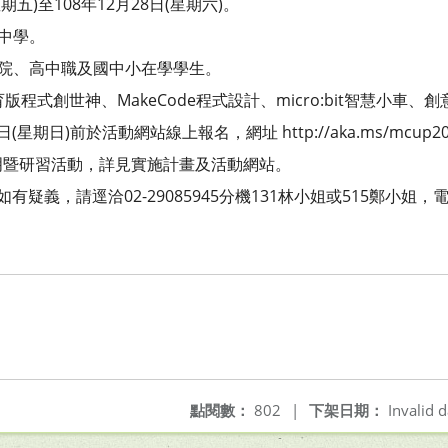
星期五)至108年12月28日(星期六)。
級中學。
校院、高中職及國中小在學學生。
t教育版程式創世神、MakeCode程式設計、micro:bit智慧小車
(星期日)前於活動網站線上報名，網址 http://aka.ms/mcup20
明暨研習活動，詳見實施計畫及活動網站。
疑義，請逕洽02-29085945分機131林小姐或515鄭小姐，
。
點閱數：
802
|
下架日期：
Invalid d