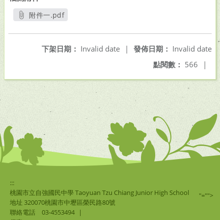
附件一.pdf
另開新視窗
下架日期：
Invalid date
|
發佈日期：
Invalid date
點閱數：
566
|
:::
桃園市立自強國民中學 Taoyuan Tzu Chiang Junior High School
"="">
地址 320070桃園市中壢區榮民路80號
聯絡電話
03-4553494
|