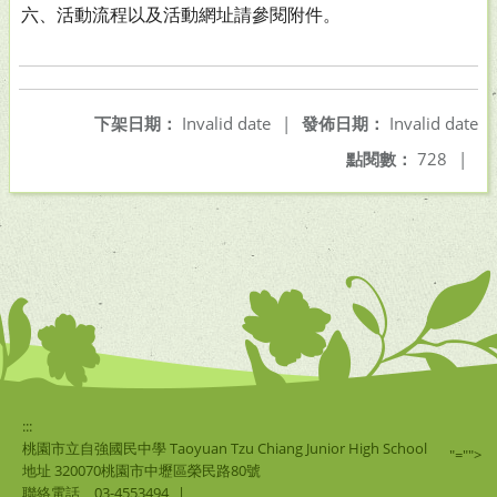
六、活動流程以及活動網址請參閱附件。
下架日期：
Invalid date
|
發佈日期：
Invalid date
點閱數：
728
|
:::
桃園市立自強國民中學 Taoyuan Tzu Chiang Junior High School
"="">
地址 320070桃園市中壢區榮民路80號
聯絡電話
03-4553494
|