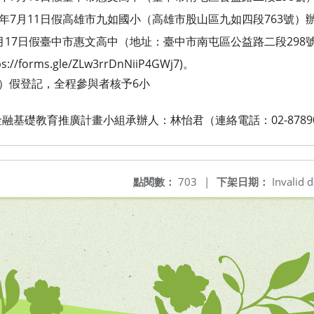
年7月11日假高雄市九如國小
（高雄市股山區九如四段763號）
月17日假臺中市惠文高中（地
址：臺中市南屯區公益路二段298
/forms.gle
/ZLw3rrDnNiiP4GWj7)。
差）假登記，全程參與者核予6小
金融基礎教育推廣計畫小組承辦
人：林怡君（連絡電話：02-8789
點閱數：
703
|
下架日期：
Invalid d