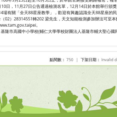
108年9月23日起至10月3日止，於本館官網接受網路報名，
10日，11月27日公告通過檢測名單，12月14日於本館舉行頒
4場有關「全天88星座教學」，歡迎有興趣認識全天88星座的
02）28314551轉202 梁先生，天文知能檢測參加辦法可
.tam.gov.taipei。
基隆市高國中小學校(輔仁大學學校財團法人基隆市輔大聖心國民
點閱數：
750
|
下架日期：
Invalid d