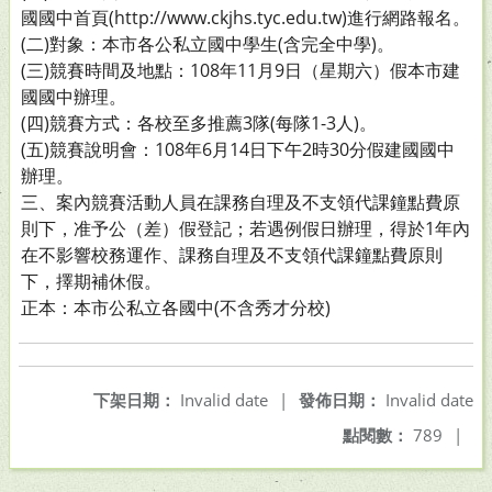
國國中首頁(http://www.ckjhs.tyc.edu.tw)進行網路報名。
(二)對象：本市各公私立國中學生(含完全中學)。
(三)競賽時間及地點：108年11月9日（星期六）假本市建
國國中辦理。
(四)競賽方式：各校至多推薦3隊(每隊1-3人)。
(五)競賽說明會：108年6月14日下午2時30分假建國國中
辦理。
三、案內競賽活動人員在課務自理及不支領代課鐘點費原
則下，准予公（差）假登記；若遇例假日辦理，得於1年內
在不影響校務運作、課務自理及不支領代課鐘點費原則
下，擇期補休假。
正本：本市公私立各國中(不含秀才分校)
下架日期：
Invalid date
|
發佈日期：
Invalid date
點閱數：
789
|