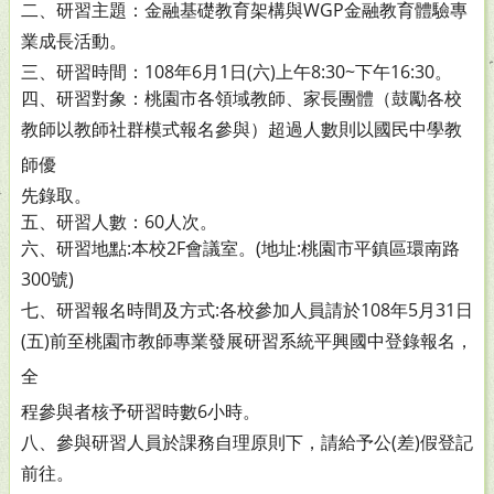
二、研習主題：金融基礎教育架構與WGP金融教育體驗專
業成長
活動。
三、研習時間：108年6月1日(六)上午8:30~下午16:30。
四、研習對象：桃園市各領域教師、家長團體（鼓勵各校
教師
以教師社群模式報名參與）超過人數則以國民中學教
師優
先錄取。
五、研習人數：60人次。
六、研習地點:本校2F會議室。(地址:桃園市平鎮區環南路
300
號)
七、研習報名時間及方式:各校參加人員請於108年5月31日
(五)
前至桃園市教師專業發展研習系統平興國中登錄報名，
全
程參與者核予研習時數6小時。
八、參與研習人員於課務自理原則下，請給予公(差)假登記
前
往。