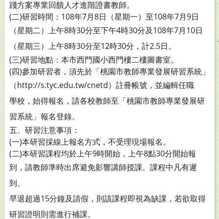
踐方案專業回饋人才進階證書教師。
(二)研習時間：108年7月8日（星期一）至108年7月9日
（星
期二）上午8時30分至下午4時30分及108年7月10日
（星
期三）上午8時30分至12時30分，計2.5日。
(三)研習地點：本市西門國小西門樓二樓圖書室。
(四)參加研習者，須先於「桃園市教師專業發展研習系統」
（http://s.tyc.edu.tw/cnetd）註冊帳號，並編輯任職
學校，始得報名，請各校教師至「桃園市教師專業發展
研
習系統」報名登錄。
五、研習注意事項：
(一)本研習採線上報名方式，不受理現場報名。
(二)本研習課程均於上午9時開始，上午8點30分開始報
到，
請教師準時出席避免影響講師授課。課程中凡有遲
到、
早退超過15分鐘及請假，則該課程即視為缺課，若欲取
得
研習證明則需進行補課。