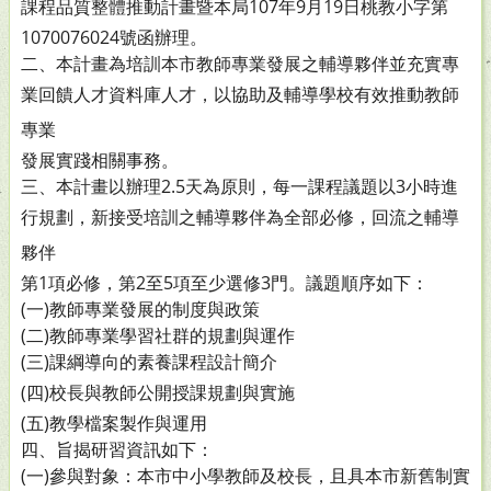
課程品
質整體推動計畫暨本局107年9月19日桃教小字第
1070076024號函辦理。
二、本計畫為培訓本市教師專業發展之輔導夥伴並充實專
業回
饋人才資料庫人才，以協助及輔導學校有效推動教師
專業
發展實踐相關事務。
三、本計畫以辦理2.5天為原則，每一課程議題以3小時進
行規
劃，新接受培訓之輔導夥伴為全部必修，回流之輔導
夥伴
第1項必修，第2至5項至少選修3門。議題順序如下：
(一)教師專業發展的制度與政策
(二)教師專業學習社群的規劃與運作
(三)課綱導向的素養課程設計簡介
(四)校長與教師公開授課規劃與實施
(五)教學檔案製作與運用
四、旨揭研習資訊如下：
(一)參與對象：本市中小學教師及校長，且具本市新舊制實